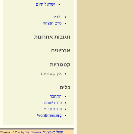
ישראל היום
גלריה
סרט הנצחה
תגובות אחרונות
ארכיונים
קטגוריות
אין קטגוריות
כלים
התחבר
פיד רשומות
פיד תגובות
WordPress.org
פועל באמצעות WordPress
WP Weaver
eaver II Pro by