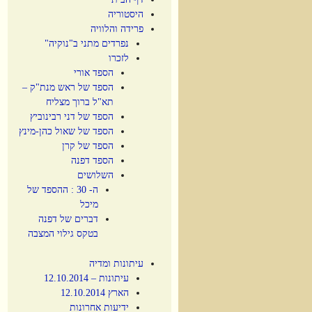
היסטוריה
פרידה והלוויה
נפרדים מתני ב"נוקיה"
לזכרו
הספד אורי
הספד של ראש מנת"ק –
תא"ל ברוך מצליח
הספד של דני רבינוביץ
הספד של שאול כהן-מינץ
הספד של קרן
הספד דפנה
השלושים
ה- 30 : ההספד של
מיכל
דברים של דפנה
בטקס גילוי המצבה
עיתונות ומדיה
עיתונות – 12.10.2014
הארץ 12.10.2014
ידיעות אחרונות