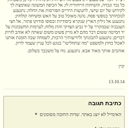
כל נכד ונכדה, והשיחות הייחודית לו; אל הכיפה המשונה שאימצת לך
לקידוש של יום שישי, לתנועות הידיים הפורסות את החלה; נתגעגע
לנוכחותך בנופשי פסח, נהנה מאוכל טוב על האש ומשיחה קולחת;
נתגעגע אל גיליון הארץ שנקרא ביסודיות ובסופו סודוקו פתור, אל חצי
העגבניה שבמקרר על יד גביע הצזיקי והדג מלוח; לערמות החשבונות על
יד המיטה ששום דבר מהם לא נזרק פשוט משום שאתה לא אוהב לזרוק
דברים; נתגעגע לתבונתך ולידיעותיך הרבות, לשמחה שבה הזמנת אותנו
לאכול בחוץ ולמשפט "מה שתחליטו" בנוגע לכל עניין שעמד לדיון.
אוהבים אותך מאוד אבא. נתגעגע. נוח על משכבך בשלום.
קרן
13.10.14
כתיבת תגובה
האימייל לא יוצג באתר.
שדות החובה מסומנים
*