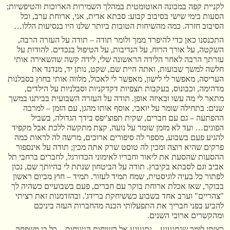
לקניית קפה במכונה האוטומטית במהלך השמירות הארוכות והטיפשיות;
הסעות בימי שישי בסיבוב קבוע: סבתא אדית, אני, ארוחת ערב, וכל
הסיבוב חזרה. כמה מהשיחות הטובות ביותר שלנו היו בנסיעות הללו…
התכנסנו כאן כדי להיפרד ממך ולומר תודה – תודה על העזרה הרבה,
השקטה, על אורך הרוח, על הנדיבות, על הטיפול בנכדים. להודות על
עזרתך הרבה לאחר הלידה הראשונה שלי, לידה קשה שהשאירה אותי
חלשה למשך שבועות, ואתה היית שם, שקט, נותן יד, מנדנד את
העריסה, מאפשר לי לישון, מאפשר לי לאכול, מלווה אותי בחוץ בסבלנות
מדהימה, וכבונוס, בעקבות תצפיות דקדקניות וסבלניות על הילדים,
מתאר לי מה עשו ובאיזה אופן. תודה על העזרה השבועית בביתנו במשך
שנים: בתחילה שומר על יואבי, אוסף אותו מהגן, עם הזמן – למרבה
ההפתעה – גם עם חברים, שקית תפוצ'יפס בידך הגדולה, בשביל
הפוגים… ועד לא מזמן שומר על נועה, קצת מתקשה ללכת אבל מקפיד
להגיע פעם בשבוע, מספר לה סיפורים ארוכים, מרשה לה לראות כמה
פרקים שהיא רוצה ומכין לה טוסט שרק אתה מכין; תודה על אינספור
ההסעות שהסעת את ליאור וחבריו לאימוני הכדורגל, לחברים ברחבי תל
אביב וגם לסבתא בקיבוץ. תודה על הביטחון שנתת לי בהיותך שם, נכון
לפתור כל בעיה לוגיסטית, שמח תמיד לעזור. תמיד – חוץ מביום ראשון
בבוקר, שאז אכלת ארוחת בוקר עם חברים, פעם בשבועיים כשהיה לך
"צהריים" וערב אחד בשבוע כששיחקת ברידג'. ובהזדמנות זאת רציתי
להביע בפני חבריך את התפעלותי הכנה מהחברות העזה ביניכם
ומהקשרים ארוכי השנים.
רציתי לומר שנתגעגע – נתגעגע אל השיחות הנינוחות – כל בן משפחה,