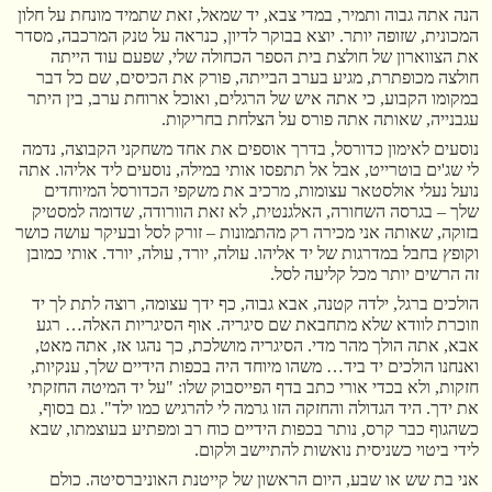
הנה אתה גבוה ותמיר, במדי צבא, יד שמאל, זאת שתמיד מונחת על חלון
המכונית, שזופה יותר. יוצא בבוקר לדיון, כנראה על טנק המרכבה, מסדר
את הצווארון של חולצת בית הספר הכחולה שלי, שפעם עוד הייתה
חולצה מכופתרת, מגיע בערב הבייתה, פורק את הכיסים, שם כל דבר
במקומו הקבוע, כי אתה איש של הרגלים, ואוכל ארוחת ערב, בין היתר
עגבנייה, שאותה אתה פורס על הצלחת בחריקות.
נוסעים לאימון כדורסל, בדרך אוספים את אחד משחקני הקבוצה, נדמה
לי שג'ים בוטרייט, אבל אל תתפסו אותי במילה, נוסעים ליד אליהו. אתה
נועל נעלי אולסטאר עצומות, מרכיב את משקפי הכדורסל המיוחדים
שלך – בגרסה השחורה, האלגנטית, לא זאת הוורודה, שדומה למסטיק
בזוקה, שאותה אני מכירה רק מהתמונות – זורק לסל ובעיקר עושה כושר
וקופץ בחבל במדרגות של יד אליהו. עולה, יורד, עולה, יורד. אותי כמובן
זה הרשים יותר מכל קליעה לסל.
הולכים ברגל, ילדה קטנה, אבא גבוה, כף ידך עצומה, רוצה לתת לך יד
וזוכרת לוודא שלא מתחבאת שם סיגריה. אוף הסיגריות האלה… רגע
אבא, אתה הולך מהר מדי. הסיגריה מושלכת, כך נהגו אז, אתה מאט,
ואנחנו הולכים יד ביד… משהו מיוחד היה בכפות הידיים שלך, ענקיות,
חזקות, ולא בכדי אורי כתב בדף הפייסבוק שלו: "על יד המיטה החזקתי
את ידך. היד הגדולה והחזקה הזו גרמה לי להרגיש כמו ילד". גם בסוף,
כשהגוף כבר קרס, נותר בכפות הידיים כוח רב ומפתיע בעוצמתו, שבא
לידי ביטוי כשניסית נואשות להתיישב ולקום.
אני בת שש או שבע, היום הראשון של קייטנת האוניברסיטה. כולם