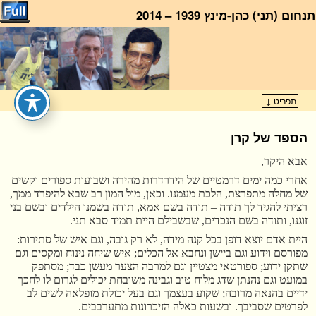
תנחום (תני) כהן-מינץ 1939 – 2014
ראשי
תפריט ↓
דילוג לתוכן המשני
דילוג לתוכן העיקרי
הספד של קרן
אבא היקר,
אחרי כמה ימים דרמטיים של הידרדרות מהירה ושבועות ספורים וקשים
של מחלה מתפרצת, הלכת מעמנו. וכאן, מול המון רב שבא להיפרד ממך,
רציתי להגיד לך תודה – תודה בשם אמא, תודה בשמנו הילדים ובשם בני
זוגנו, ותודה בשם הנכדים, שבשבילם היית תמיד סבא תני.
היית אדם יוצא דופן בכל קנה מידה, לא רק גובה, וגם איש של סתירות:
מפורסם וידוע וגם ביישן ונחבא אל הכלים; איש שיחה נינוח ומקסים וגם
שתקן ידוע; ספורטאי מצטיין וגם למרבה הצער מעשן כבד; מסתפק
במועט וגם נהנתן שדג מלוח טוב וגבינה משובחת יכולים לגרום לו לחכך
ידיים בהנאה מרובה; שקוע בעצמך וגם בעל יכולת מופלאה לשים לב
לפרטים שסביבך. ובשעות כאלה הזיכרונות מתערבבים.