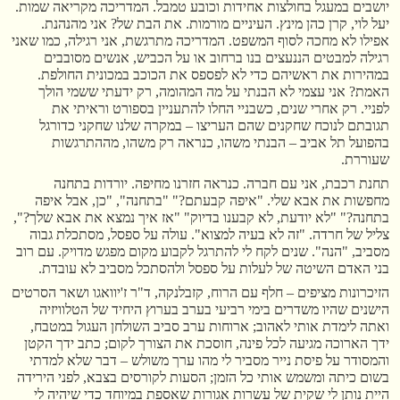
יושבים במעגל בחולצות אחידות וכובע טמבל. המדריכה מקריאה שמות.
יעל לוי, קרן כהן מינץ. העיניים מורמות. את הבת של? אני מהנהנת.
אפילו לא מחכה לסוף המשפט. המדריכה מתרגשת, אני רגילה, כמו שאני
רגילה למבטים הננעצים בנו ברחוב או על הכביש, אנשים מסובבים
במהירות את ראשיהם כדי לא לפספס את הכוכב במכונית החולפת.
האמת? אני עצמי לא הבנתי על מה המהומה, רק ידעתי ששמי הולך
לפניי. רק אחרי שנים, כשבניי החלו להתעניין בספורט וראיתי את
תגובתם לנוכח שחקנים שהם העריצו – במקרה שלנו שחקני כדורגל
בהפועל תל אביב – הבנתי משהו, כנראה רק משהו, מההתרגשות
שעוררת.
תחנת רכבת, אני עם חברה. כנראה חזרנו מחיפה. יורדות בתחנה
מחפשות את אבא שלי. "איפה קבעתם?" "בתחנה", "כן, אבל איפה
בתחנה?" "לא יודעת, לא קבענו בדיוק" "אז איך נמצא את אבא שלך?",
צליל של חרדה. "זה לא בעיה למצוא". עולה על ספסל, מסתכלת גבוה
מסביב, "הנה". שנים לקח לי להתרגל לקבוע מקום מפגש מדויק. עם רוב
בני האדם השיטה של לעלות על ספסל ולהסתכל מסביב לא עובדת.
הזיכרונות מציפים – חלף עם הרוח, קזבלנקה, ד"ר ז'יוואגו ושאר הסרטים
הישנים שהיו משדרים בימי רביעי בערב בערוץ היחיד של הטלוויזיה
ואתה לימדת אותי לאהוב; ארוחות ערב סביב השולחן העגול במטבח,
ידך הארוכה מגיעה לכל פינה, חוסכת את הצורך לקום; כתב ידך הקטן
והמסודר על פיסת נייר מסביר לי מהו ערך משולש – דבר שלא למדתי
בשום כיתה ומשמש אותי כל הזמן; הסעות לקורסים בצבא, לפני הירידה
היית נותן לי שקית של עשרות אגורות שאספת במיוחד כדי שיהיה לי